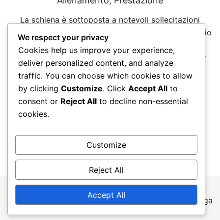
Allenamento, Prestazione
La schiena è sottoposta a notevoli sollecitazioni
fisiche in una serie di attività, richiedendo un equilibrio
We respect your privacy
tra forza, flessibilità e resistenza. Un adeguato
Cookies help us improve your experience,
condizionamento e allenamento sono essenziali per
deliver personalized content, and analyze
mitigare […]
traffic. You can choose which cookies to allow
by clicking
Customize
. Click
Accept All
to
consent or
Reject All
to decline non-essential
cookies.
Posts
←
1
2
3
4
5
→
Customize
pagination
Reject All
Accept All
© 2026 teammeridiana.it. Proudly powered by
Botiga