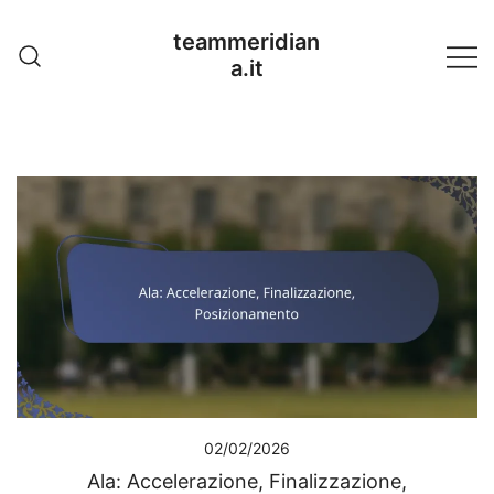
Skip
teammeridian
to
a.it
content
02/02/2026
Ala: Accelerazione, Finalizzazione,