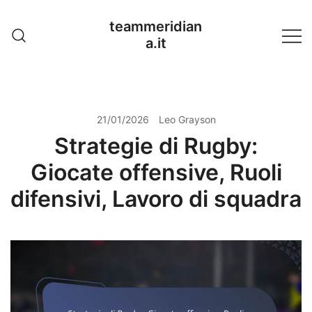
Skip
teammeridian
to
a.it
content
21/01/2026
Leo Grayson
Strategie di Rugby:
Giocate offensive, Ruoli
difensivi, Lavoro di squadra