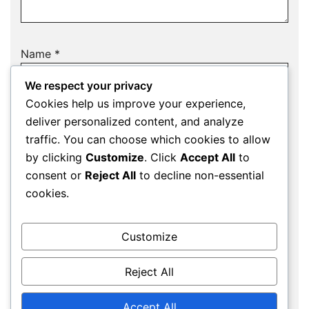
Name
*
We respect your privacy
Cookies help us improve your experience,
deliver personalized content, and analyze
Email
*
traffic. You can choose which cookies to allow
by clicking
Customize
. Click
Accept All
to
consent or
Reject All
to decline non-essential
cookies.
Website
Customize
Save my name, email, and website in this
Reject All
browser for the next time I comment.
Accept All